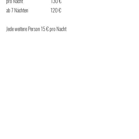
pro Nacht 130 €
ab 7 Nächten 120 € ​
Jede weitere Person 15 € pro Nacht
Alle Mietpreise verstehen sich pro Nacht und
Wohnung bei einer Belegung bis zu 2 Personen
incl. Mehrwertsteuer, Bettwäsche, Handtücher,
Nebenkosten und Endreinigung.
Das Rauchen ist in den Wohnungen nicht gestattet
und nur im Außenbereich erlaubt.
Die Waschmaschine und der Trockner im
Waschhaus können gegen Gebühr verwendet
werden.
Das Mitbringen von Haustieren ist nicht möglich.